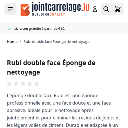
Skip to Content
Cart
Menu
Account
Search
Livraison gratuite à partir de € 60,-
Distributeur officiel Mapei
50+ couleurs de joints et de mastics en stock
Livré très rapidement
Home
/
Rubi double face Éponge de nettoyage
Rubi double face Éponge de
nettoyage
L’éponge double face Rubi est une éponge
professionnelle avec une face douce et une face
abrasive. Idéale pour le nettoyage après
jointoiement et pour éliminer les résidus de joints et
les légers voiles de ciment. Durable et adaptée à un