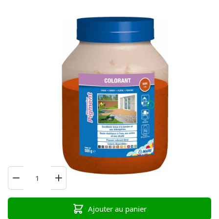
17,49 €
TTC
Stock suffisant : 13 Pièces
Commandé avant 16h00, expédié aujourd’hui!
Consultez ici toutes les variantes
de Mapei Mapecolor
Pigment
Ajouter au panier