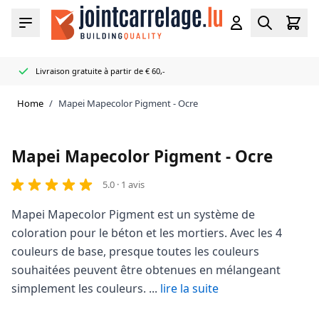
Skip to Content
Cart
Menu
Account
Search
Livraison gratuite à partir de € 60,-
Distributeur officiel Mapei
50+ couleurs de joints et de mastics en stock
Livré très rapidement
Home
/
Mapei Mapecolor Pigment - Ocre
Mapei Mapecolor Pigment - Ocre
5.0 · 1 avis
Mapei Mapecolor Pigment est un système de
coloration pour le béton et les mortiers. Avec les 4
couleurs de base, presque toutes les couleurs
souhaitées peuvent être obtenues en mélangeant
simplement les couleurs. ...
lire la suite