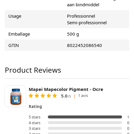
aan bindmiddel
Usage
Professionnel
Semi-professionnel
Emballage
500 g
GTIN
8022452086540
Product Reviews
Mapei Mapecolor Pigment - Ocre
5.0
|
1 avis
/5
Rating
5 stars
1
4 stars
0
3 stars
0
2 stars
0