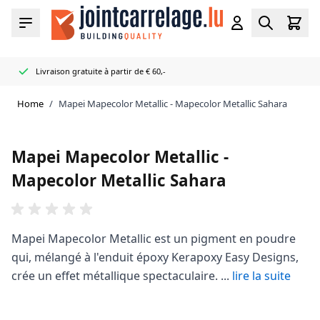
Skip to Content
Cart
Menu
Account
Search
Livraison gratuite à partir de € 60,-
Distributeur officiel Mapei
50+ couleurs de joints et de mastics en stock
Livré très rapidement
Home
/
Mapei Mapecolor Metallic - Mapecolor Metallic Sahara
Mapei Mapecolor Metallic -
Mapecolor Metallic Sahara
Mapei Mapecolor Metallic est un pigment en poudre
qui, mélangé à l'enduit époxy Kerapoxy Easy Designs,
crée un effet métallique spectaculaire. ...
lire la suite