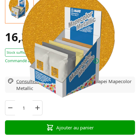
16,37 €
TTC
Stock suffisant : 3 Pièces
Commandé avant 16h00, expédié aujourd’hui!
Consultez ici toutes les variantes
de Mapei Mapecolor
Metallic
Ajouter au panier