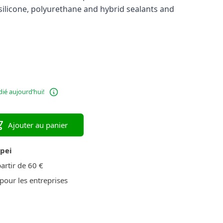
 silicone, polyurethane and hybrid sealants and
é aujourd’hui!
Ajouter au panier
apei
artir de 60 €
pour les entreprises