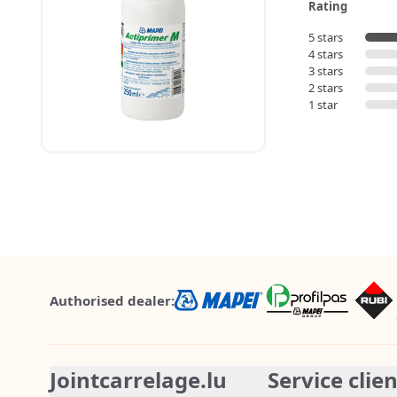
Rating
5 stars
4 stars
3 stars
2 stars
1 star
Authorised dealer:
Jointcarrelage.lu
Service clie