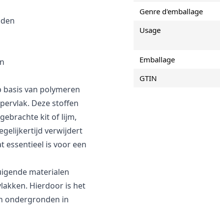
Genre d'emballage
nden
Usage
Emballage
en
GTIN
 basis van polymeren
ppervlak. Deze stoffen
ebrachte kit of lijm,
gelijkertijd verwijdert
t essentieel is voor een
zuigende materialen
lakken. Hierdoor is het
an ondergronden in