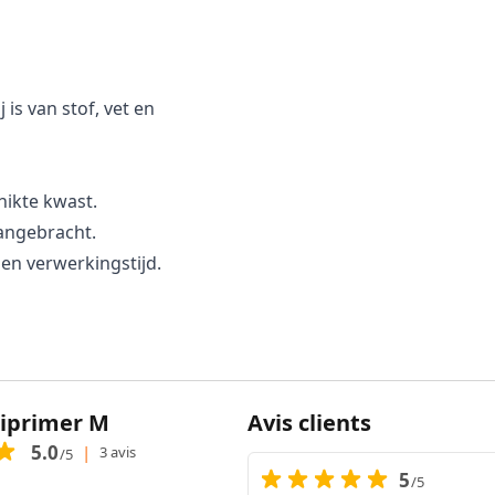
is van stof, vet en
hikte kwast.
aangebracht.
en verwerkingstijd.
iprimer M
Avis clients
5.0
|
3 avis
/5
5
/5