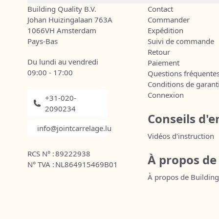
Building Quality B.V.
Contact
Johan Huizingalaan 763A
Commander
1066VH Amsterdam
Expédition
Pays-Bas
Suivi de commande
Retour
Du lundi au vendredi
Paiement
09:00 - 17:00
Questions fréquente
Conditions de garant
Connexion
+31-020-
2090234
Conseils d'e
info@jointcarrelage.lu
Vidéos d'instruction
RCS N° :
89222938
À propos de
N° TVA :
NL864915469B01
À propos de Building