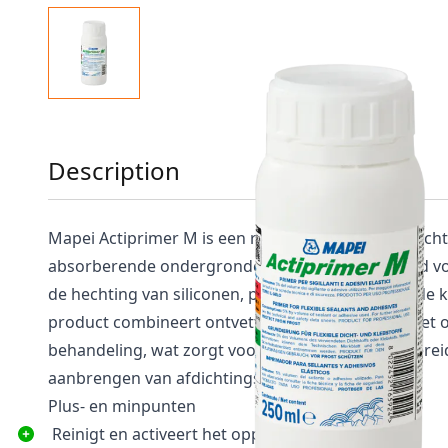
Description
Mapei Actiprimer M is een reinigingsmiddel en hecht
absorberende ondergronden, speciaal ontwikkeld vo
de hechting van siliconen, polyurethaan en hybride ki
product combineert ontvetten en activeren van het 
behandeling, wat zorgt voor een optimale voorberei
aanbrengen van afdichtingsmiddelen.
Plus- en minpunten
Reinigt en activeert het oppervlak in één stap