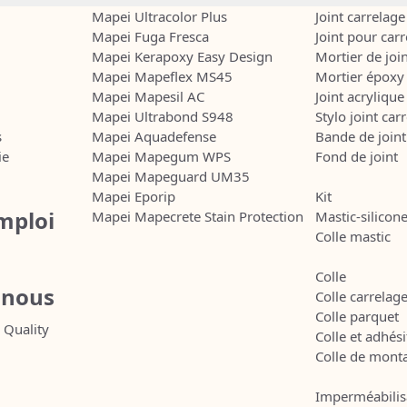
Mapei Ultracolor Plus
Joint carrelage
Mapei Fuga Fresca
Joint pour car
Mapei Kerapoxy Easy Design
Mortier de joi
Mapei Mapeflex MS45
Mortier époxy
Mapei Mapesil AC
Joint acrylique
Mapei Ultrabond S948
Stylo joint car
s
Mapei Aquadefense
Bande de joint
ie
Mapei Mapegum WPS
Fond de joint
Mapei Mapeguard UM35
Mapei Eporip
Kit
mploi
Mapei Mapecrete Stain Protection
Mastic-silicon
Colle mastic
Colle
 nous
Colle carrelag
Colle parquet
 Quality
Colle et adhés
Colle de mont
Imperméabilis