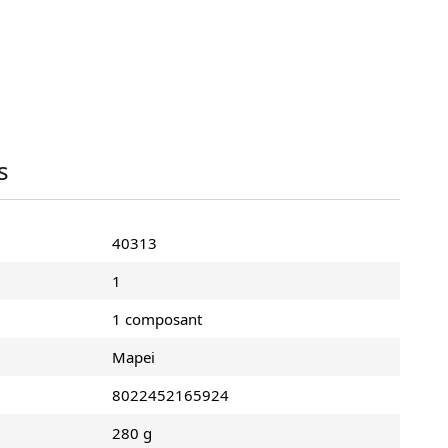
s
40313
1
1 composant
Mapei
8022452165924
280 g