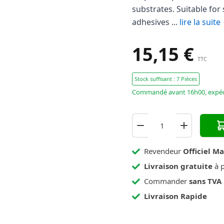
substrates. Suitable for
120 Noir
adhesives ...
lire la suite
123 Vieux Blanc
15,15 €
125 Château Gris
TTC
127 Gris Arctique
Stock suffisant : 7 Pièces
130 Jasmin
Commandé avant 16h00, expédi
Revendeur
Officiel M
Livraison gratuite
à p
Commander
sans TVA
Livraison Rapide