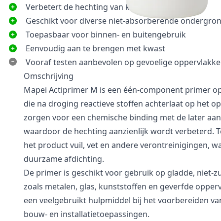
Verbetert de hechting van kitten en lijmen
Geschikt voor diverse niet-absorberende ondergro
Toepasbaar voor binnen- en buitengebruik
Eenvoudig aan te brengen met kwast
Vooraf testen aanbevolen op gevoelige oppervlakk
Omschrijving
Mapei Actiprimer M is een één-component primer op
die na droging reactieve stoffen achterlaat op het o
zorgen voor een chemische binding met de later aang
waardoor de hechting aanzienlijk wordt verbeterd. Te
het product vuil, vet en andere verontreinigingen, wa
duurzame afdichting.
De primer is geschikt voor gebruik op gladde, niet-
zoals metalen, glas, kunststoffen en geverfde opperv
een veelgebruikt hulpmiddel bij het voorbereiden v
bouw- en installatietoepassingen.