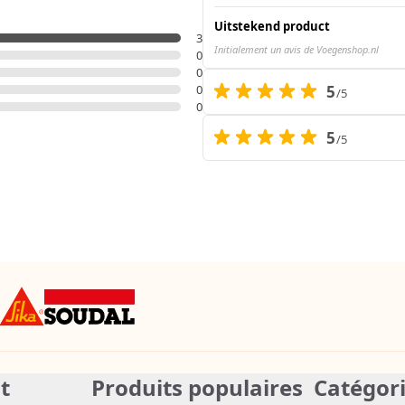
Uitstekend product
3
Initialement un avis de Voegenshop.nl
0
0
0
5
/5
0
5
/5
nt
Produits populaires
Catégor